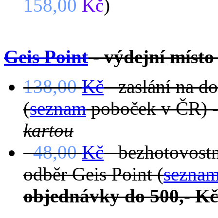
158,00
Kč
)
Geis Point
- výdejní míst
138,00
Kč
zaslání na dob
(
seznam
poboček v ČR) 
kartou
48,00
Kč
bezhotovostně
odběr Geis Point (
sezna
objednávky do 500,- Kč