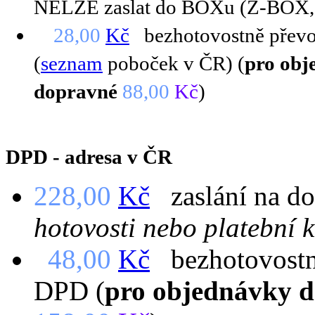
NELZE zaslat do BOXu (Z-BOX,
28,00
Kč
bezhotovostně převod
(
seznam
poboček v ČR) (
pro obj
dopravné
88,00
Kč
)
DPD - adresa v ČR
228,00
Kč
zaslání na do
hotovosti nebo platební 
48,00
Kč
bezhotovostně
DPD (
pro objednávky d