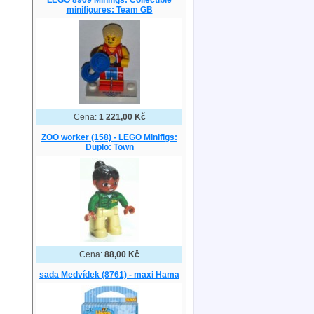
LEGO 8909 Minifigs: Collectible
minifigures: Team GB
Cena:
1 221,00 Kč
ZOO worker (158) - LEGO Minifigs:
Duplo: Town
Cena:
88,00 Kč
sada Medvídek (8761) - maxi Hama