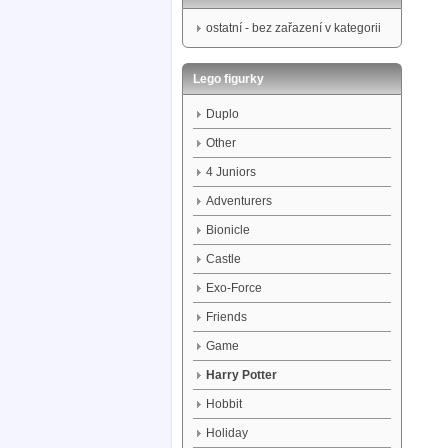
ostatní - bez zařazení v kategorii
Lego figurky
Duplo
Other
4 Juniors
Adventurers
Bionicle
Castle
Exo-Force
Friends
Game
Harry Potter
Hobbit
Holiday