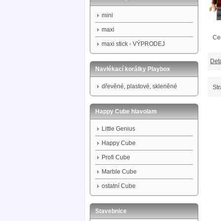
mini
maxi
Ce
maxi stick - VÝPRODEJ
Deta
Navlékací korálky Playbox
dřevěné, plastové, skleněné
Str
Happy Cube hlavolam
Little Genius
Happy Cube
Profi Cube
Marble Cube
ostatní Cube
Stavebnice