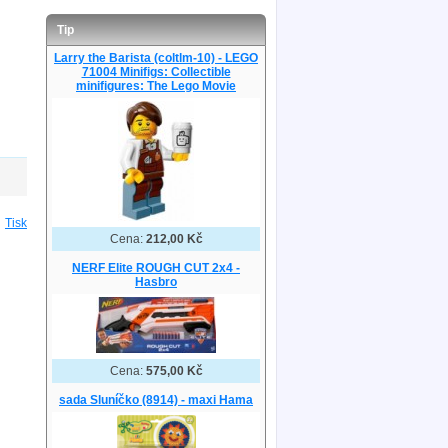
Tip
Larry the Barista (coltlm-10) - LEGO
71004 Minifigs: Collectible
minifigures: The Lego Movie
Tisk
Cena:
212,00 Kč
NERF Elite ROUGH CUT 2x4 -
Hasbro
Cena:
575,00 Kč
sada Sluníčko (8914) - maxi Hama