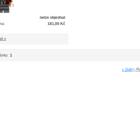
nelze objednat
na:
181,00 Kč
il »
ánky:
1
« Zpět
|