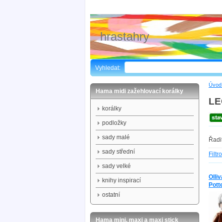
hrastahry
Vyhledat:
Úvod 
Hama midi zažehlovací korálky
LE
korálky
podložky
sady malé
Řadi
sady střední
Filtr
sady velké
Olli
knihy inspirací
Pott
ostatní
Hama mini, maxi a maxi stick