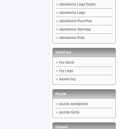
stavebnice Lego Duplo
stavebnice Lego
stavebnice Plus-Plus
stavebnice Geomag
stavebnice Roto
Stolní hry
hry různé
hry Lego
karetní hry
Puzzle
puzzle zeměpisné
puzzle různé
Ostatní