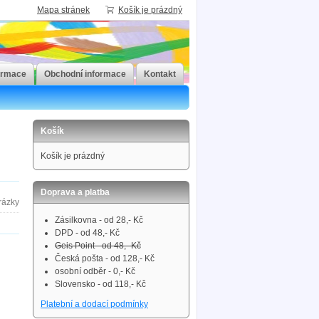
Mapa stránek
Košík je prázdný
ormace
Obchodní informace
Kontakt
Košík
Košík je prázdný
Doprava a platba
Zásilkovna - od 28,- Kč
DPD - od 48,- Kč
Geis Point - od 48,- Kč
Česká pošta - od 128,- Kč
osobní odběr - 0,- Kč
Slovensko - od 118,- Kč
Platební a dodací podmínky