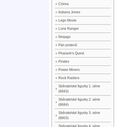
Chima
Indiana Jones
Lego Movie
Lone Ranger
Ninjago
Pán prstenů
Pharaoh's Quest
Pirates
Power Miners
Rock Raiders
Sběratelské figurky 1. série
(8683)
Sběratelské figurky 2. série
(8684)
Sběratelské figurky 3. série
(8803)
Sběratelské figurky 4. série