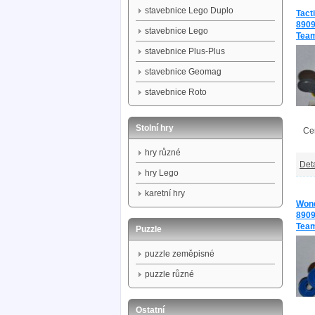
stavebnice Lego Duplo
Tact
8909
stavebnice Lego
Tea
stavebnice Plus-Plus
stavebnice Geomag
stavebnice Roto
Stolní hry
Ce
hry různé
Deta
hry Lego
karetní hry
Wond
8909
Tea
Puzzle
puzzle zeměpisné
puzzle různé
Ostatní