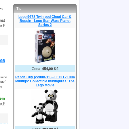
Tip
áku
Lego 9678 Twin-pod Cloud Car &
nat
Bespin - Lego Star Wars Planet
Series 2
 Kč
m GB
Cena:
454,00 Kč
Panda Guy (coltlm-15) - LEGO 71004
série
Minifigs: Collectible minifigures: The
ství
Lego Movie
ku
dem
 Kč