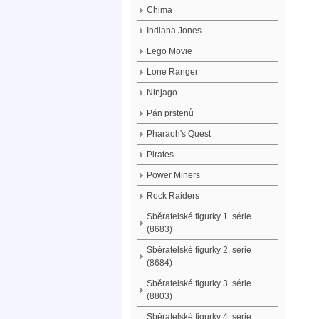
Chima
Indiana Jones
Lego Movie
Lone Ranger
Ninjago
Pán prstenů
Pharaoh's Quest
Pirates
Power Miners
Rock Raiders
Sběratelské figurky 1. série
(8683)
Sběratelské figurky 2. série
(8684)
Sběratelské figurky 3. série
(8803)
Sběratelské figurky 4. série