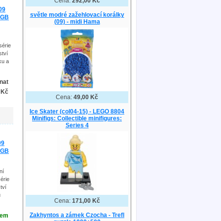
Cena:
292,00 Kč
09
světle modré zažehlovací korálky
m GB
(09) - midi Hama
série
ství
ku a
nat
 Kč
Cena:
49,00 Kč
Ice Skater (col04-15) - LEGO 8804
Minifigs: Collectible minifigures:
Series 4
09
m GB
ní
érie
tví
u
Cena:
171,00 Kč
Zakhyntos a zámek Czocha - Trefl
dem