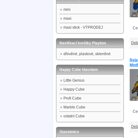
mini
maxi
maxi stick - VÝPRODEJ
Ce
Deta
Navlékací korálky Playbox
dřevěné, plastové, skleněné
Rela
Mini
Happy Cube hlavolam
Little Genius
Happy Cube
Profi Cube
Marble Cube
Ce
ostatní Cube
Deta
Stavebnice