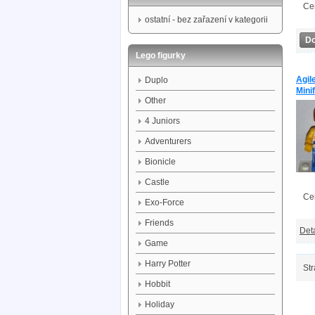
Ce
ostatní - bez zařazení v kategorii
Do
Lego figurky
Agil
Duplo
Mini
Other
4 Juniors
Adventurers
Bionicle
Castle
Ce
Exo-Force
Friends
Deta
Game
Harry Potter
Str
Hobbit
Holiday