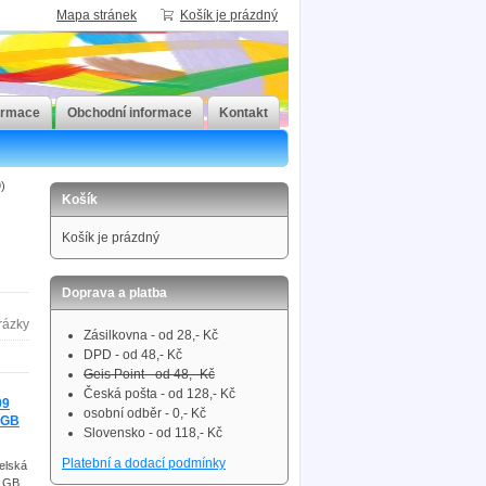
Mapa stránek
Košík je prázdný
ormace
Obchodní informace
Kontakt
)
Košík
Košík je prázdný
Doprava a platba
Zásilkovna - od 28,- Kč
DPD - od 48,- Kč
Geis Point - od 48,- Kč
Česká pošta - od 128,- Kč
09
osobní odběr - 0,- Kč
m GB
Slovensko - od 118,- Kč
Platební a dodací podmínky
elská
m GB