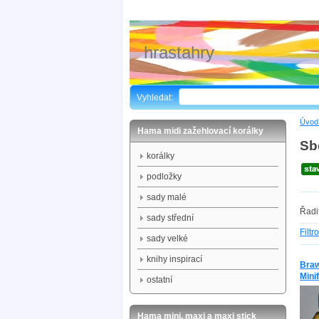
hrastahry
Vyhledat:
Úvod 
Hama midi zažehlovací korálky
Sb
korálky
podložky
sady malé
Řadi
sady střední
Filtr
sady velké
knihy inspirací
Braw
Mini
ostatní
Hama mini, maxi a maxi stick