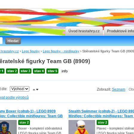
Úvod hrastahry.cz
Produktové inf
Hledat
hrastahry.cz
›
Lego figurky
›
Lego figurky - minifigurky
›
Sběratelské figurky Team GB (8909
ěratelské figurky Team GB (8909)
t dle:
Zobrazit:
ovat podle výrobců
ny Boxer (coltgb-1) - LEGO 8909
Stealth Swimmer (coltgb-2) - LEGO 89
figs: Collectible minifigures: Team GB
Minifigs: Collectible minifigures: Tea
stav 2
stav 2
Boxer - kompletní sběratelská
Plavec - kompletní sběrat
LEGO figurka série Team GB
LEGO figurka série Tea