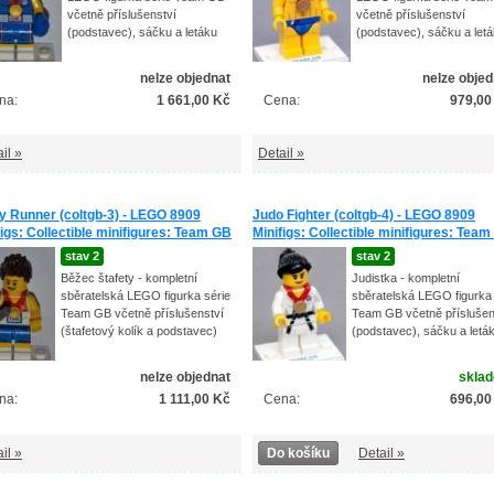
včetně příslušenství
včetně příslušenství
(podstavec), sáčku a letáku
(podstavec), sáčku a let
nelze objednat
nelze objed
na:
1 661,00 Kč
Cena:
979,00
il »
Detail »
y Runner (coltgb-3) - LEGO 8909
Judo Fighter (coltgb-4) - LEGO 8909
figs: Collectible minifigures: Team GB
Minifigs: Collectible minifigures: Tea
stav 2
stav 2
Běžec štafety - kompletní
Judistka - kompletní
sběratelská LEGO figurka série
sběratelská LEGO figurka 
Team GB včetně příslušenství
Team GB včetně příslušen
(štafetový kolík a podstavec)
(podstavec), sáčku a letá
nelze objednat
skla
na:
1 111,00 Kč
Cena:
696,00
il »
Do košíku
Detail »