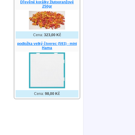
Dřevěné korálky žlutooranžové
250gr
Cena:
323,00 Kč
podložka velký čtverec (593) - mini
Hama
Cena:
98,00 Kč