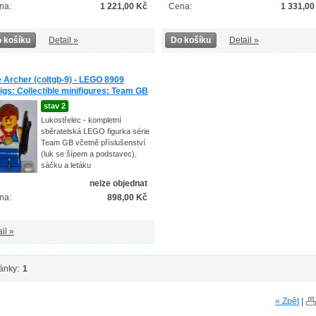
na:
1 221,00 Kč
Cena:
1 331,00
 košíku
Detail »
Do košíku
Detail »
e Archer (coltgb-9) - LEGO 8909
figs: Collectible minifigures: Team GB
stav 2
Lukostřelec - kompletní
sběratelská LEGO figurka série
Team GB včetně příslušenství
(luk se šípem a podstavec),
sáčku a letáku
nelze objednat
na:
898,00 Kč
il »
ánky:
1
« Zpět
|