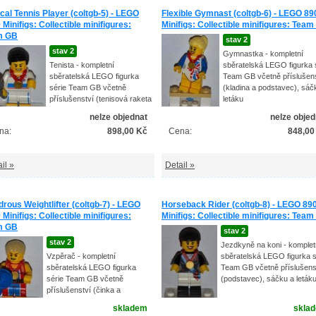
ical Tennis Player (coltgb-5) - LEGO
Flexible Gymnast (coltgb-6) - LEGO 89
 Minifigs: Collectible minifigures:
Minifigs: Collectible minifigures: Tea
m GB
stav 2
stav 2
Gymnastka - kompletní
Tenista - kompletní
sběratelská LEGO figurka 
sběratelská LEGO figurka
Team GB včetně příslušen
série Team GB včetně
(kladina a podstavec), sáč
příslušenství (tenisová raketa
letáku
a podstavec), sáčku a letáku
nelze objednat
nelze objed
na:
898,00 Kč
Cena:
848,00
il »
Detail »
rous Weightlifter (coltgb-7) - LEGO
Horseback Rider (coltgb-8) - LEGO 89
 Minifigs: Collectible minifigures:
Minifigs: Collectible minifigures: Tea
m GB
stav 2
stav 2
Jezdkyně na koni - komplet
Vzpěrač - kompletní
sběratelská LEGO figurka s
sběratelská LEGO figurka
Team GB včetně příslušens
série Team GB včetně
(podstavec), sáčku a leták
příslušenství (činka a
podstavec), sáčku a letáku
skladem
skla