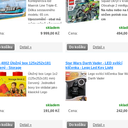
Kontejnerová loď
Squad Úkryt v krát
Maersk Line Triple-E.
Obsahuje 2 minifigu
Délka sestaveného
Na rubu nebo na
modelu: 65 cm.
stržen potisk cca
Upozornění - obal má
cm
místy mírně ošoupané
skladem
skla
y a na boční straně strženou malou část
sku
- viz foto
na:
9 999,00 Kč
Cena:
494,00
 košíku
Detail »
Do košíku
Detail »
 4002 Úložný box 125x252x181
Star Wars Darth Vader - LED svítící
ený - Storage
klíčenka - Lego Led Key Light
Úložný box Lego 1x2
Lego svítící klíčenka Star W
(125x252x181 mm)
Darth Vader
červený. Jednotlivé
boxy lze skládat jako
klasické Lego
skladem
skla
na:
191,00 Kč
Cena:
242,00
 košíku
Detail »
Do košíku
Detail »