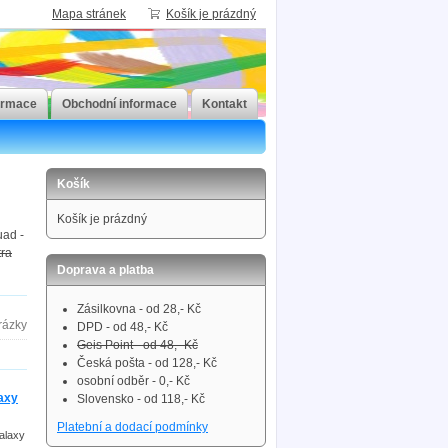
Mapa stránek
Košík je prázdný
ormace
Obchodní informace
Kontakt
Košík
Košík je prázdný
uad -
tra
Doprava a platba
Zásilkovna - od 28,- Kč
DPD - od 48,- Kč
Geis Point - od 48,- Kč
Česká pošta - od 128,- Kč
osobní odběr - 0,- Kč
laxy
Slovensko - od 118,- Kč
Platební a dodací podmínky
alaxy