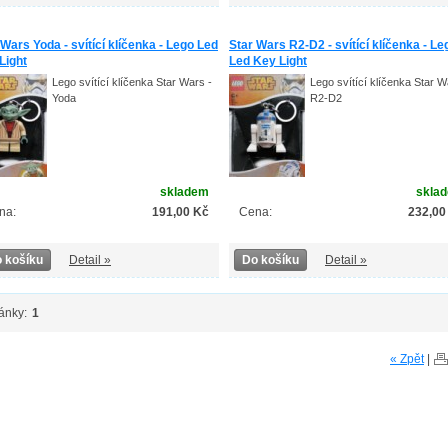
 Wars Yoda - svítící klíčenka - Lego Led
Star Wars R2-D2 - svítící klíčenka - Le
Light
Led Key Light
Lego svítící klíčenka Star Wars -
Lego svítící klíčenka Star W
Yoda
R2-D2
skladem
skla
na:
191,00 Kč
Cena:
232,00
 košíku
Detail »
Do košíku
Detail »
ánky:
1
« Zpět
|