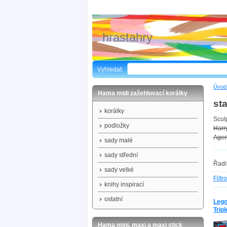
hrastahry
Vyhledat:
Úvod 
Hama midi zažehlovací korálky
st
korálky
Scul
podložky
Harr
Agen
sady malé
sady střední
Řadi
sady velké
Filtr
knihy inspirací
ostatní
Lego
Trip
Hama mini, maxi a maxi stick