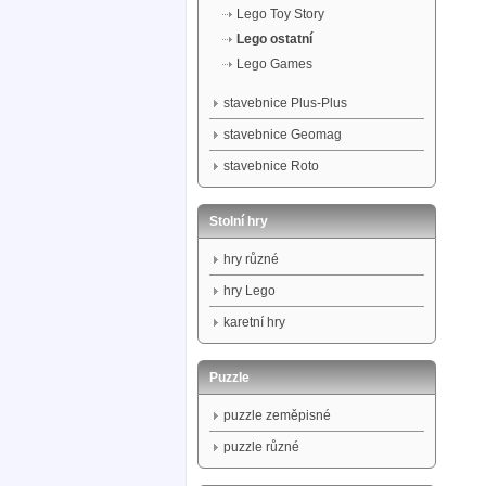
Lego Toy Story
Lego ostatní
Lego Games
stavebnice Plus-Plus
stavebnice Geomag
stavebnice Roto
Stolní hry
hry různé
hry Lego
karetní hry
Puzzle
puzzle zeměpisné
puzzle různé