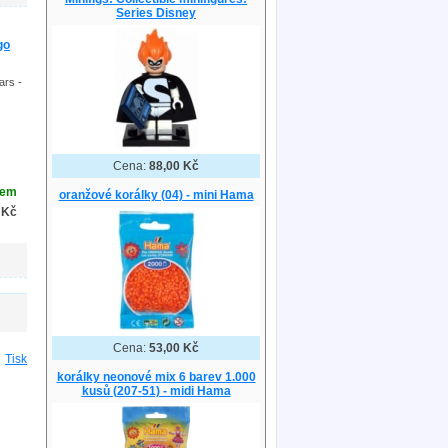
Series Disney
go
ars -
Cena:
88,00 Kč
dem
oranžové korálky (04) - mini Hama
 Kč
Cena:
53,00 Kč
Tisk
korálky neonové mix 6 barev 1.000
kusů (207-51) - midi Hama