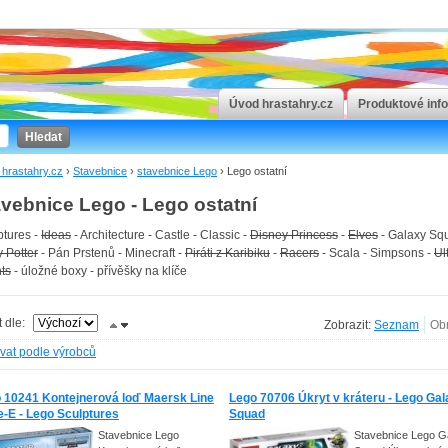
Úvod hrastahry.cz
Produktové inf
Hledat
hrastahry.cz
›
Stavebnice
›
stavebnice Lego
›
Lego ostatní
avebnice Lego - Lego ostatní
ptures -
Ideas
- Architecture - Castle - Classic -
Disney Princess
-
Elves
- Galaxy Sq
y Potter
- Pán Prstenů - Minecraft -
Piráti z Karibiku
-
Racers
- Scala - Simpsons -
Ul
ts
- úložné boxy - přívěšky na klíče
t dle:
Zobrazit:
ovat podle výrobců
 10241 Kontejnerová loď Maersk Line
Lego 70706 Úkryt v kráteru - Lego Ga
le-E - Lego Sculptures
Squad
Stavebnice Lego
Stavebnice Lego G