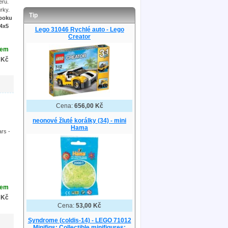
eru.
rky.
Tip
 boku
 4x5
Lego 31046 Rychlé auto - Lego
Creator
dem
 Kč
Cena:
656,00 Kč
neonové žluté korálky (34) - mini
Hama
ars -
dem
 Kč
Cena:
53,00 Kč
Syndrome (coldis-14) - LEGO 71012
Minifigs: Collectible minifigures: