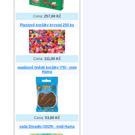
Cena:
257,00 Kč
Plastové korálky krystal 250 ks
Cena:
111,00 Kč
nugátově hnědé korálky (76) - mini
Hama
Cena:
53,00 Kč
sada Divadlo (3029) - midi Hama