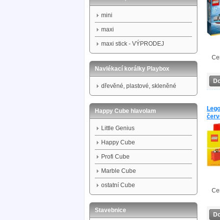
mini
maxi
maxi stick - VÝPRODEJ
hran
poti
Ce
Navlékací korálky Playbox
Do
dřevěné, plastové, skleněné
Lego
Happy Cube hlavolam
červ
Little Genius
Happy Cube
Profi Cube
Marble Cube
ostatní Cube
Ce
Stavebnice
Do