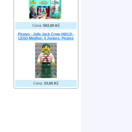
Cena:
502,00 Kč
Pirates - Jolly Jack Crow (4j013) -
LEGO Minifigs: 4 Juniors: Pirates
Cena:
33,00 Kč