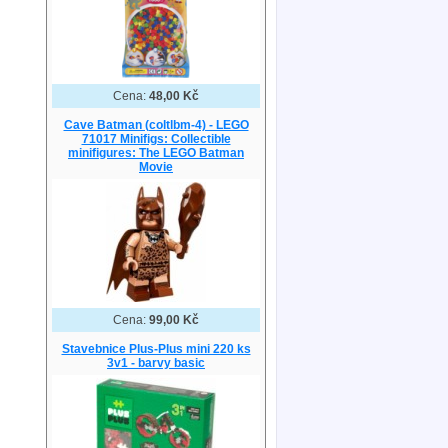
Cena:
48,00 Kč
Cave Batman (coltlbm-4) - LEGO
71017 Minifigs: Collectible
minifigures: The LEGO Batman
Movie
Cena:
99,00 Kč
Stavebnice Plus-Plus mini 220 ks
3v1 - barvy basic